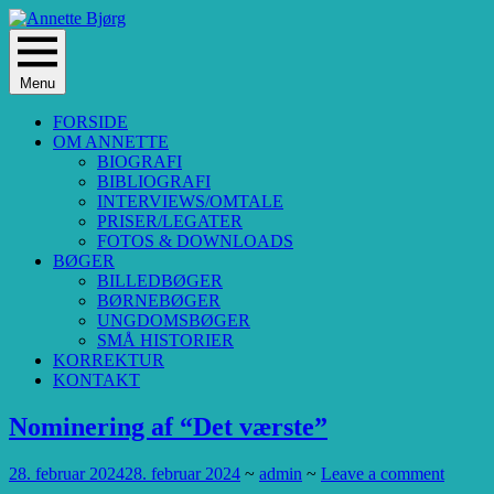
Skip
to
Børnebogsforfatter, forfatter, børnebøger, børnelitteratur, forfatterskole
content
Annette Bjørg
Menu
FORSIDE
OM ANNETTE
BIOGRAFI
BIBLIOGRAFI
INTERVIEWS/OMTALE
PRISER/LEGATER
FOTOS & DOWNLOADS
BØGER
BILLEDBØGER
BØRNEBØGER
UNGDOMSBØGER
SMÅ HISTORIER
KORREKTUR
KONTAKT
Nominering af “Det værste”
28. februar 2024
28. februar 2024
~
admin
~
Leave a comment