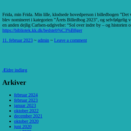
Frida, min Frida. Min lille, klodsede hovedperson i billedbogen ”Det 
blev nomineret i kategorien ”Årets Billedbog 2023″, og selvfølgelig va
en anden dejlig Carlsen-udgivelse: “Sol over indre by – og historien o
https://bibliotek.kk.dk/bedsteb%C3%B8ger
11. februar 2023
~
admin
~
Leave a comment
Navigation
Ældre indlæg
til
Arkiver
indlæg
februar 2024
februar 2023
januar 2023
oktober 2022
december 2021
oktober 2020
juni 2020