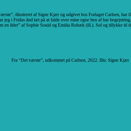
værste”, illustreret af Signe Kjær og udgivet hos Forlaget Carlsen, ha
r jeg i Fridas ånd tæt på at falde over mine egne ben af bar begejstrin
m en ilder” af Sophie Souid og Emilia Rubæk (ill.). Sol og tillykke til 
Fra “Det værste”, udkommet på Carlsen, 2022. Illu: Signe Kjær